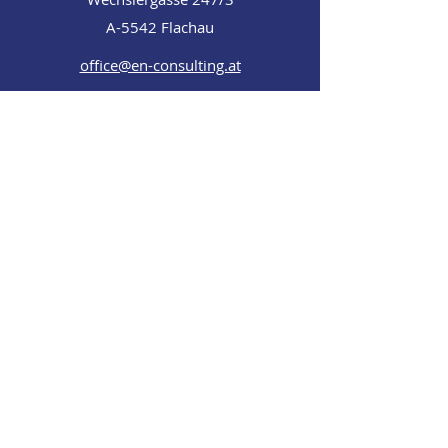
A-5542 Flachau
office@en-consulting.at
+43 660 144 98 03
E-Mail-Adresse
Nachricht schreiben
ABSENDEN